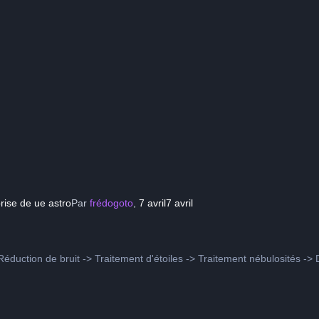
rise de ue astro
Par
frédogoto
,
7 avril
7 avril
éduction de bruit -> Traitement d'étoiles -> Traitement nébulosités -> D