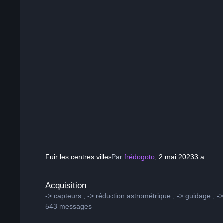
Fuir les centres villes
Par
frédogoto
,
2 mai 2023
3 a
Acquisition
Acquisition
-> capteurs ; -> réduction astrométrique ; -> guidage ; -
543
messages