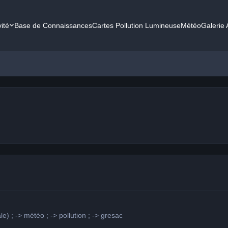
vité
Base de Connaissances
Cartes Pollution Lumineuse
Météo
Galerie
e) ; -> météo ; -> pollution ; -> gresac