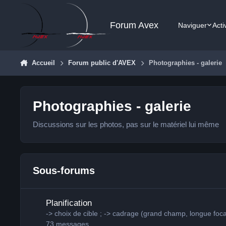
Aller au contenu
Forum Avex
Naviguer
Acti
Accueil
Forum public d'AVEX
Photographies - galerie
Photographies - galerie
Discussions sur les photos, pas sur le matériel lui même
Sous-forums
Planification
Planification
-> choix de cible ; -> cadrage (grand champ, longue focal
73
messages