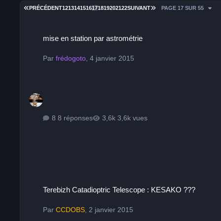
PREMIÈRE PAGE
DERNIÈRE PAGE
PRÉCÉDENT
12
13
14
15
16
17
18
19
20
21
22
SUIVANT
PAGE 17 SUR 55
mise en station par astrométrie
mise en station par astrométrie
Par
frédogoto
,
4 janvier 2015
8 réponses
3,6k vues
Terebizh Catadioptric Telescope : KESAKO ???
Terebizh Catadioptric Telescope : KESAKO ???
Par
CCDOBS
,
2 janvier 2015