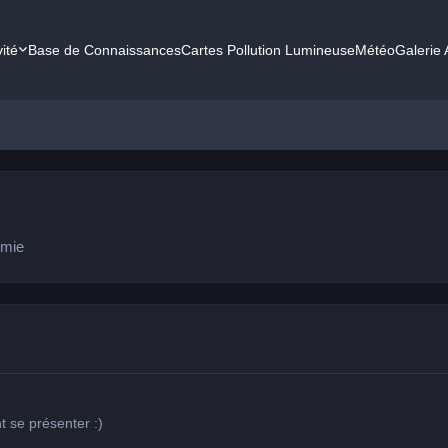
vité
Base de Connaissances
Cartes Pollution Lumineuse
Météo
Galerie
omie
nt se présenter
:)