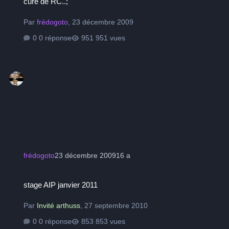
cure de RC..;
Par
frédogoto
,
23 décembre 2009
0 réponse
951 vues
frédogoto
23 décembre 2009
16 a
stage AIP janvier 2011
stage AIP janvier 2011
Par
Invité arthuss
,
27 septembre 2010
0 réponse
853 vues