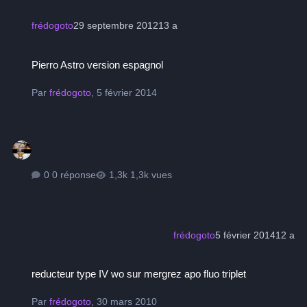
frédogoto
29 septembre 2012
13 a
Pierro Astro version espagnol
Pierro Astro version espagnol
Par
frédogoto
,
5 février 2014
0 réponse
1,3k vues
frédogoto
5 février 2014
12 a
reducteur type IV wo sur mergrez apo fluo triplet
reducteur type IV wo sur mergrez apo fluo triplet
Par
frédogoto
,
30 mars 2010