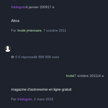
frédogoto
6 janvier 2009
17 a
Alma
Alma
Par
Invité jmlemaire
,
7 octobre 2011
0 réponse
908 vues
Invité
7 octobre 2011
14 a
magazine d'astronomie en ligne gratuit
magazine d'astronomie en ligne gratuit
Par
frédogoto
,
2 mars 2018