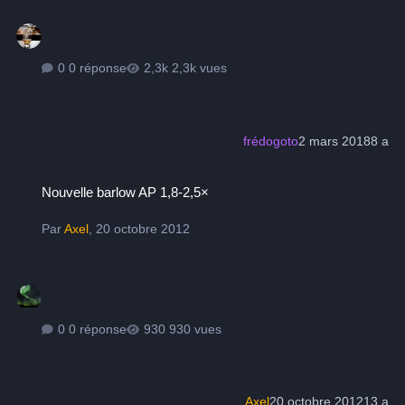
0 réponse
2,3k vues
frédogoto
2 mars 2018
8 a
Nouvelle barlow AP 1,8-2,5×
Nouvelle barlow AP 1,8-2,5×
Par
Axel
,
20 octobre 2012
0 réponse
930 vues
Axel
20 octobre 2012
13 a