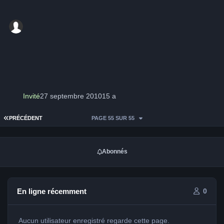
Invité
27 septembre 2010
15 a
PREMIÈRE PAGE
PRÉCÉDENT
PAGE 55 SUR 55
Abonnés
En ligne récemment
0
Aucun utilisateur enregistré regarde cette page.