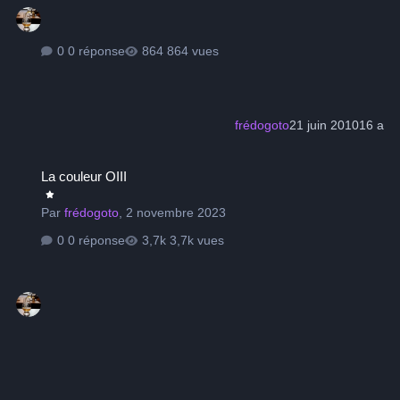
0 réponse
864 vues
frédogoto
21 juin 2010
16 a
La couleur OIII
La couleur OIII
Par
frédogoto
,
2 novembre 2023
0 réponse
3,7k vues