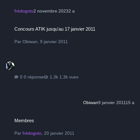
frédogoto
2 novembre 2023
2 a
Concours ATIK jusqu'au 17 janvier 2011
Concours ATIK jusqu'au 17 janvier 2011
Par
Obiwan
,
9 janvier 2011
0 réponse
1,3k vues
Obiwan
9 janvier 2011
15 a
Membres
Membres
Par
frédogoto
,
20 janvier 2011