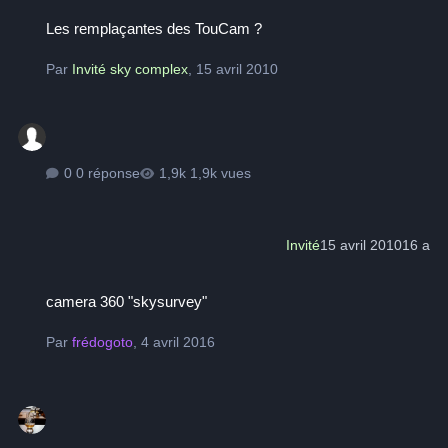
Les remplaçantes des TouCam ?
Les remplaçantes des TouCam ?
Par
Invité sky complex
,
15 avril 2010
0 réponse
1,9k vues
Invité
15 avril 2010
16 a
camera 360 "skysurvey"
camera 360 "skysurvey"
Par
frédogoto
,
4 avril 2016