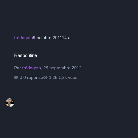
frédogoto
9 octobre 2011
14 a
Raspoutine
Raspoutine
Par
frédogoto
,
29 septembre 2012
0 réponse
1,2k vues