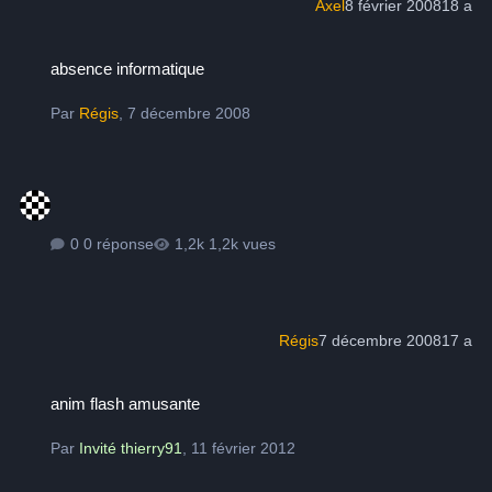
Axel
8 février 2008
18 a
absence informatique
absence informatique
Par
Régis
,
7 décembre 2008
0 réponse
1,2k vues
Régis
7 décembre 2008
17 a
anim flash amusante
anim flash amusante
Par
Invité thierry91
,
11 février 2012