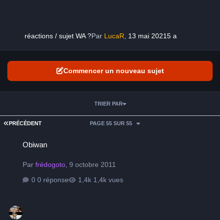
réactions / sujet WA ?
Par
LucaR
,
13 mai 2021
5 a
Commencer un nouveau sujet
TRIER PAR
PREMIÈRE PAGE
PRÉCÉDENT
PAGE 55 SUR 55
Obiwan
Obiwan
Par
frédogoto
,
9 octobre 2011
0 réponse
1,4k vues