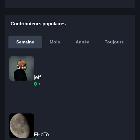
Contributeurs populaires
Semaine
Mois
Année
Toujours
jeff
jeff
3
FHoTo
FHoTo