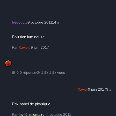
frédogoto
9 octobre 2011
14 a
Pollution lumineuse
Pollution lumineuse
Par
Xavier
,
9 juin 2017
0 réponse
1,9k vues
Xavier
9 juin 2017
9 a
Prix nobel de physique
Prix nobel de physique
Par
Invité jmlemaire
,
4 octobre 2011