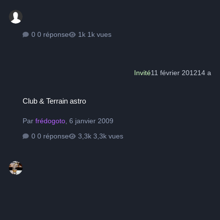
0 réponse
1k vues
Invité
11 février 2012
14 a
Club & Terrain astro
Club & Terrain astro
Par
frédogoto
,
6 janvier 2009
0 réponse
3,3k vues