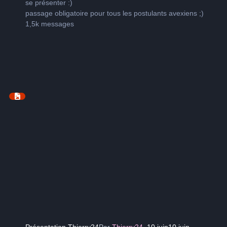
se présenter
:)
passage obligatoire pour tous les postulants avexiens
;)
1,5k
messages
Présentation Thierry24
Par
Thierry24
,
10 juin
10 juin