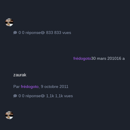
0 réponse
833 vues
frédogoto
30 mars 2010
16 a
zaurak
zaurak
Par
frédogoto
,
9 octobre 2011
0 réponse
1,1k vues