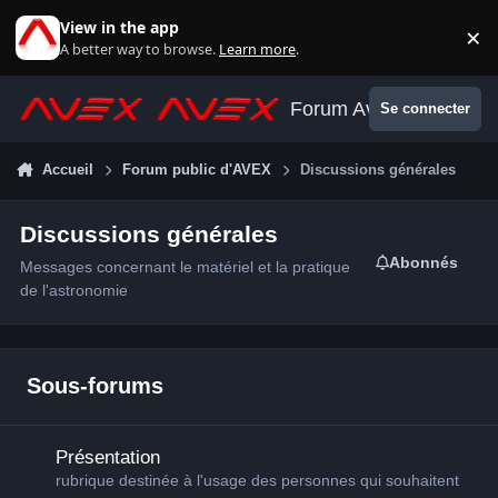
Aller au contenu
View in the app
×
Di
A better way to browse.
Learn more
.
Forum Avex
Se connecter
Accueil
Forum public d'AVEX
Discussions générales
Discussions générales
Abonnés
Messages concernant le matériel et la pratique
de l'astronomie
Sous-forums
Présentation
Présentation
rubrique destinée à l'usage des personnes qui souhaitent