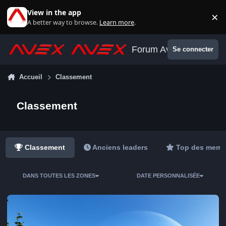
Aller au contenu
View in the app
×
Di
A better way to browse.
Learn more
.
Forum Avex
Se connecter
Accueil
Classement
Classement
Classement
Anciens leaders
Top des memb
DANS TOUTES LES ZONES
DATE PERSONNALISÉE