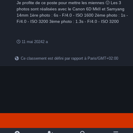
Je profite de ce poste pour mettre les miennes 🙂 Les 3
photos sont réalisées avec le Canon 6D MkII et Samyang
14mm 1ère photo : 6s - F/4.0 - ISO 1600 2ème photo : 1s -
F/4.0 - ISO 3200 3ème photo : 1.3s - F/4.0 - ISO 3200
11 mai 2024
2 a
Ce classement est défini par rapport à Paris/GMT+02:00
Light Mode
Dark Mode
System Preference
f