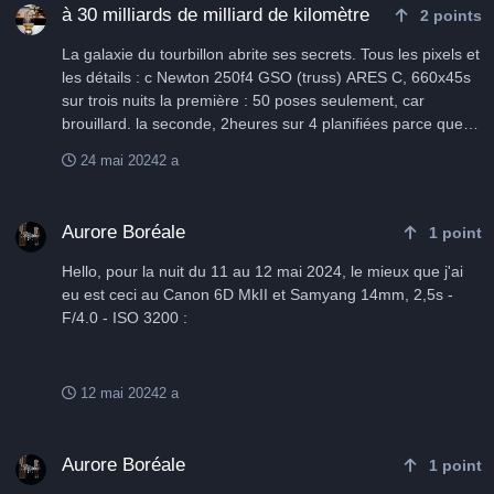
à 30 milliards de milliard de kilomètre
2
points
La galaxie du tourbillon abrite ses secrets. Tous les pixels et
les détails : c Newton 250f4 GSO (truss) ARES C, 660x45s
sur trois nuits la première : 50 poses seulement, car
brouillard. la seconde, 2heures sur 4 planifiées parce que
galère de drivers GS Server (MAJ à ne pas faire si vous
24 mai 2024
2 a
voulez mon avis) Enfin, la troisième a été la bonne. si vous
aimez, lâchez un petit j'aime sur Astrobin
Aurore Boréale
http://www.astrosurf.com/uploads/emoticons/smile.png
Aurore Boréale
1
point
Hello, pour la nuit du 11 au 12 mai 2024, le mieux que j'ai
eu est ceci au Canon 6D MkII et Samyang 14mm, 2,5s -
F/4.0 - ISO 3200 :
12 mai 2024
2 a
Aurore Boréale
Aurore Boréale
1
point