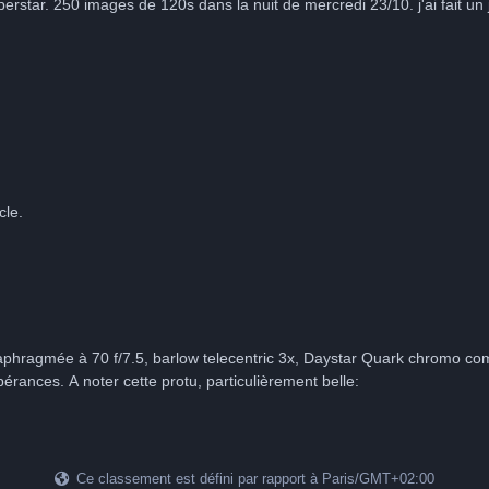
r le nuage https://avex-
tacle.
je faisais jusqu'ici au niveau du pourtour et des protubérances. A noter cette protu, particulièrement belle:
Ce classement est défini par rapport à Paris/GMT+02:00