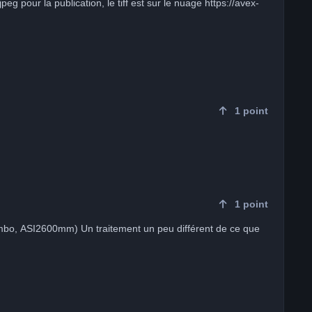
1
point
1
point