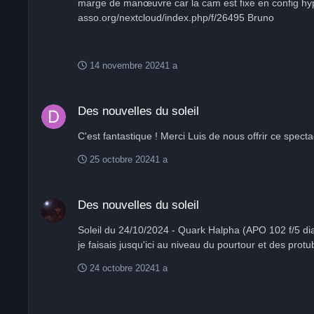
marge de manœuvre car la cam est fixe en config hyperstar. 250 images de 120s dans la nuit de mercredi 23/10. j'ai fait un jpeg pour la publication, le tiff est su
asso.org/nextcloud/index.php/f/26495 Bruno
14 novembre 2024
1 a
Des nouvelles du soleil
Des nouvelles du soleil
C'est fantastique ! Merci Luis de nous offrir ce spec
25 octobre 2024
1 a
Des nouvelles du soleil
Des nouvelles du soleil
Soleil du 24/10/2024 - Quark Halpha (APO 102 f/5 diaphragmée à 70 f/7.5, barlow telecentric 3x, Daystar Quark chromo combo, ASI2600mm) Un traitement un peu différent de ce que
24 octobre 2024
1 a