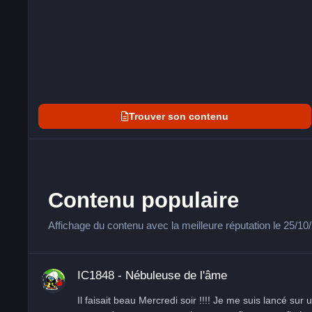
Trouver son contenu
Contenu populaire
Affichage du contenu avec la meilleure réputation le 25/1
IC1848 - Nébuleuse de l'âme
IC1848 - Nébuleuse de l'âme
Il faisait beau Mercredi soir !!!! Je me suis lancé sur une neb que j'avais jamais faite. Il me semble que c'est dans le projet trimestriel du club. Par contre, côté cadrage, je n'ai pas de