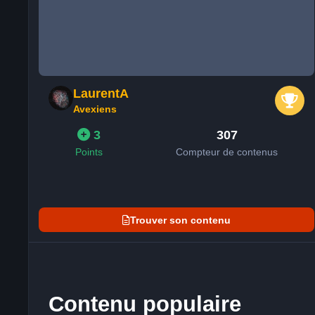
LaurentA
Avexiens
3
307
Points
Compteur de contenus
Trouver son contenu
Contenu populaire