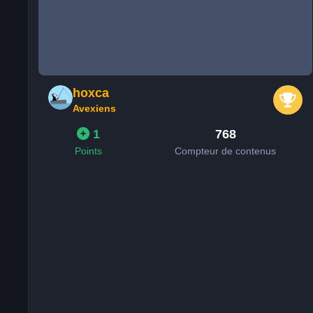
hoxca
Avexiens
1
768
Points
Compteur de contenus