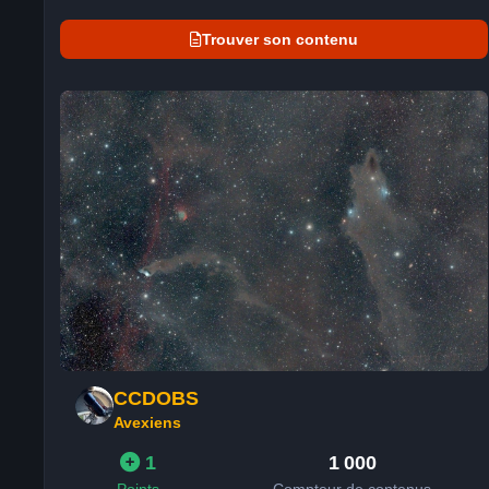
Trouver son contenu
CCDOBS
Avexiens
1
1 000
Points
Compteur de contenus