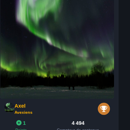
Axel
Avexiens
1
4 494