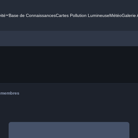
vité
Base de Connaissances
Cartes Pollution Lumineuse
Météo
Galerie
 membres