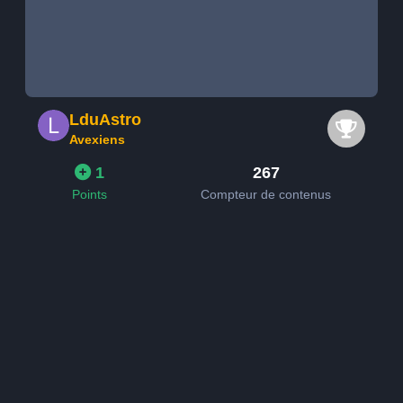
LduAstro
Avexiens
1
267
Points
Compteur de contenus