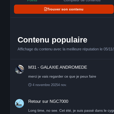
Trouver son contenu
Contenu populaire
Affichage du contenu avec la meilleure réputation le 05/1
M31 - GALAXIE ANDROMEDE
M31 - GALAXIE ANDROMEDE
merci je vais regarder ce que je peux faire
4 novembre 2025
4 nov.
Retour sur NGC7000
Retour sur NGC7000
Long time, no see. Cet été, je suis passé dans le cygne pour tester la Moravian C3 61000 Pro avec La RAF et les Antlia 3nm avant son installation dans le kosmodrom en espagne sur