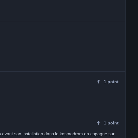
1
point
1
point