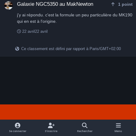
Galaxie NGC5350 au MakNewton
1
point
j'y ai répondu. c'est la formule un peu particulière du MK190
qui en est à l'origine.
22 avril
22 avril
Ce classement est défini par rapport à Paris/GMT+02:00
Light Mode
Dark Mode
System Preference
f
a
Se connecter
S’inscrire
Rechercher
Menu
Nous contacter
Cookies