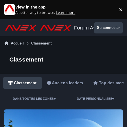
Aller au contenu
View in the app
×
Di
A better way to browse.
Learn more
.
Forum Avex
Se connecter
Accueil
Classement
Classement
Classement
Anciens leaders
Top des memb
DANS TOUTES LES ZONES
DATE PERSONNALISÉE