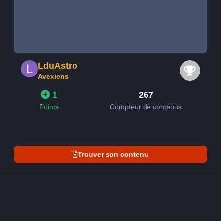
LduAstro
Avexiens
1
267
Points
Compteur de contenus
Trouver son contenu