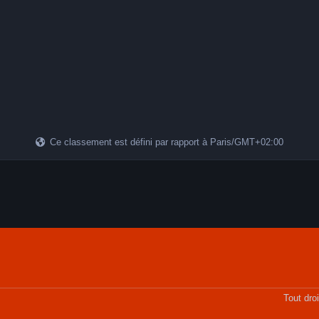
 dirait presque que la galaxie est “cassée” ou en train de se désintégrer
ction gravitationnelle avec une autre galaxie, soit de l’accrétion de mat
alaxies, les interactions gravitationnelles, et la dynamique des disques
Grande Ourse Distance : environ 40 millions d’années-lumière Type : galaxie lenticulaire avec anneau polaire Laurent
Ce classement est défini par rapport à Paris/GMT+02:00
Tout dro