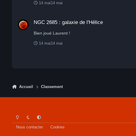
14 mai
14 mai
anciennes. 💡 L’effet visuel est souvent déroutant : on
cette structure vient : soit d’une collision ou intera
NGC 2685 : galaxie de l'Hélice
est étudié pour mieux comprendre : la formation des g
NGC 2685 : galaxie de l'Hélice
Bien joué Laurent !
14 mai
14 mai
Accueil
Classement
Light Mode
Dark Mode
System Preference
Nous contacter
Cookies