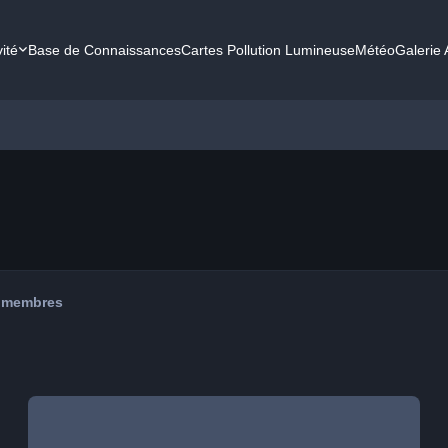
vité
Base de Connaissances
Cartes Pollution Lumineuse
Météo
Galerie
 membres