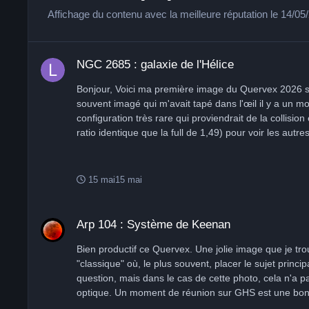
Affichage du contenu avec la meilleure réputation le 14/0
NGC 2685 : galaxie de l'Hélice
NGC 2685 : galaxie de l'Hélice
Bonjour, Voici ma première image du Quervex 2026 sur
souvent imagé qui m'avait tapé dans l'œil il y a un m
configuration très rare qui proviendrait de la colli
ratio identique que la full de 1,49) pour voir les autr
est la nuit de mise en marche du Quervex, j'ai commen
pose, faut que je regarde les logs) avant de me couch
vent (Oui Laurent A, j'ai réglé le jeu du Dec depuis qu'
15 mai
15 mai
content du résultat, différent pré-traitements pour avo
l'objet quand le sharpening étoile était trop fort), pu
Arp 104 : Système de Keenan
avec des contours trop dur, je n'y étais aller assez mo
Arp 104 : Système de Keenan
GHS pour mieux gérer le faible contour de l'objet, viv
pour rajouter des poses. Présentation de NGC 2685 
Bien productif ce Quervex. Une jolie image que je trouve réussie, c'
confondre avec la nébuleuse du même nom). Cela signi
"classique" où, le plus souvent, placer le sujet prin
d’étoiles qui tourne dans un plan presque perpendicu
question, mais dans le cas de cette photo, cela n'a pa
imageSur une photo (notamment en longue pose ou en 
optique. Un moment de réunion sur GHS est une
bandes sombres (poussières) qui traversent le cœur,