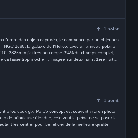
1
point
ns l'ordre des objets capturés, je commence par un objet pas
 : NGC 2685, la galaxie de l'Hélice, avec un anneau polaire,
D, F10, 2325mm j'ai très peu cropé (94% du champs complet,
 que ça fasse trop moche ... Imagée sur deux nuits, 1ère nuit
l'autoguidage (je ne sais plus lequel, peut être le temps de
, j'ai tout perdu ensuite. Bref, la vie du nomade. Malgré ce
ut vivre avec), je n'ai pas trop écarté de poses. Je suis
'aurai pu plus mais un artefact coloré apparait au centre de
e contour de la galaxie. La V1 postée sur Whatsapp avait l'objet
tement depuis la BDR. Aussi, pour la V2 j'ai fait de l'étirement
1
point
ouveau au plus tôt tant que l'objet est visible et assez haut
u polaire, parfois surnommée Helix Galaxy (à ne pas
st souvent vrai en photo
aire classique), et un anneau de gaz, de poussières et
photo de nébuleuse étendue, cela vaut la peine de se poser la
 les astronomes. 🔭 2. Ce que montre typiquement une
autant les centrer pour bénéficier de la meilleure qualité
e, qui donne l’impression d’une galaxie déformée, des
n noyau plus jaune/orangé → population d’étoiles plus