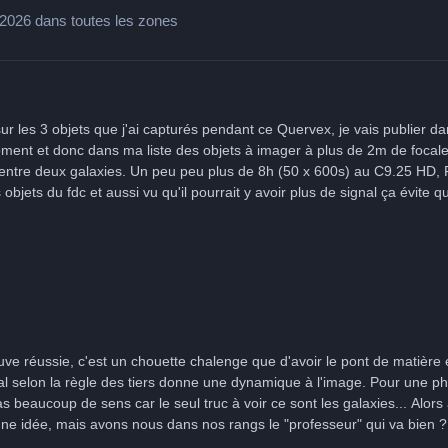
5/2026 dans toutes les zones
 les 3 objets que j'ai capturés pendant ce Quervex, je vais publier da
oment et donc dans ma liste des objets à imager à plus de 2m de focale
sion entre deux galaxies. Un peu peu plus de 8h (50 x 600s) au C9.25 H
es objets du fdc et aussi vu qu'il pourrait y avoir plus de signal ça évite
cé à capturer plus tard mais sur la 2ième j'ai touché à un réglage sur 
er pour essayer de mieux gérer le vent qu'on avait mais j'aurais pas dû
on s'est vu, plus loin c'est le binding, sans des murs de protection il fa
ir plus de piqué sur l'objet et diminuer la taille des étoiles au mieux (j
is gérer au mieux l'étirement pour faire ressortir les anneaux et le faibl
lo sur le sharpening objet dans Seti Astro, j'ai repris entièrement le trai
e les tutos mais loin d'être un pro ^^ Possible que j'essaye d'imager à n
(ChatGPT) : 🌌 1. Nature de l’objetNGC 2685 est une galaxie en annea
est un chouette chalenge que d'avoir le pont de matière entre les deux glx. Po Ce concept e
fie qu’elle possède : un disque principal (comme une galaxie lenticul
cipal selon la règle des tiers donne une dynamique à l'image. Pour une 
laire au disque principal. 👉 Ce type de structure est rare et intrigue
s beaucoup de sens car le seul truc à voir ce sont les galaxies... Alors 
couleur), on peut observer : une forme torsadée ou en spirale étrang
 bonne idée, mais avons nous dans nos rangs le "professeur" qui va bien ?
 des zones bleutées dans l’anneau → régions de formation d’étoiles, u