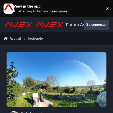
Aller au contenu
View in the app
×
Di
A better way to browse.
Learn more
.
Forum Avex
Se connecter
Accueil
frédogoto