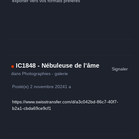
exporter vers vos formats préférés
IC1848 - Nébuleuse de l'âme
Signaler
dans
Photographies - galerie
Posté(e)
2 novembre 2024
1 a
https://www.swisstransfer.com/d/a3c042bd-86c7-40f7-
b2a1-cbda69ce9cf1