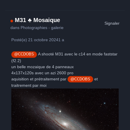
M31 ♣ Mosaique
Signaler
dans
Photographies - galerie
Posté(e)
21 octobre 2024
1 a
A shooté M31 avec le c14 en mode faststar
@CCDOBS
(f2.2)
un belle mozaique de 4 panneaux
4x137x120s avec un azi 2600 pro
aquisition et prétraitement par
et
@CCDOBS
traitrement par moi