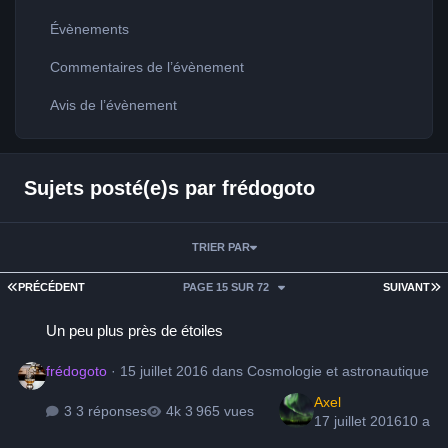
Évènements
Commentaires de l’évènement
Avis de l’évènement
Sujets posté(e)s par frédogoto
TRIER PAR
PREMIÈRE PAGE
D
PRÉCÉDENT
PAGE 15 SUR 72
SUIVANT
Un peu plus près de étoiles
Un peu plus près de étoiles
frédogoto
·
15 juillet 2016
dans
Cosmologie et astronautique
Axel
3 réponses
3 965 vues
17 juillet 2016
10 a