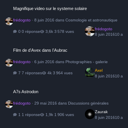
Magnifique video sur le systeme solaire
Magnifique video sur le systeme solaire
frédogoto
·
8 juin 2016
dans
Cosmologie et astronautique
frédogoto
0 réponse
3 578 vues
8 juin 2016
10 a
Film de d'Avex dans l'Aubrac
Film de d'Avex dans l'Aubrac
frédogoto
·
6 juin 2016
dans
Photographies - galerie
Axel
7 réponses
3 964 vues
8 juin 2016
10 a
A7s Astrodon
A7s Astrodon
frédogoto
·
29 mai 2016
dans
Discussions générales
Zaurak
1 réponse
1 906 vues
8 juin 2016
10 a
86 milles milliards d’étoiles -m99 -m100