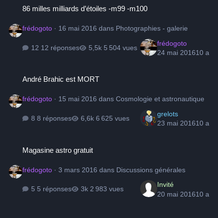
86 milles milliards d’étoiles -m99 -m100
frédogoto
·
16 mai 2016
dans
Photographies - galerie
frédogoto
12 réponses
5 504 vues
24 mai 2016
10 a
André Brahic est MORT
André Brahic est MORT
frédogoto
·
15 mai 2016
dans
Cosmologie et astronautique
grelots
8 réponses
6 625 vues
23 mai 2016
10 a
Magasine astro gratuit
Magasine astro gratuit
frédogoto
·
3 mars 2016
dans
Discussions générales
Invité
5 réponses
2 983 vues
20 mai 2016
10 a
RHO...