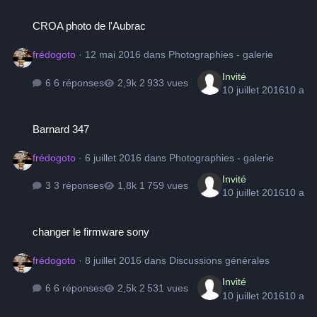
CROA photo de l'Aubrac
CROA photo de l'Aubrac
frédogoto
·
12 mai 2016
dans
Photographies - galerie
Invité
6 réponses
2 933 vues
10 juillet 2016
10 a
Barnard 347
Barnard 347
frédogoto
·
6 juillet 2016
dans
Photographies - galerie
Invité
3 réponses
1 759 vues
10 juillet 2016
10 a
changer le firmware sony
changer le firmware sony
frédogoto
·
8 juillet 2016
dans
Discussions générales
Invité
6 réponses
2 531 vues
10 juillet 2016
10 a