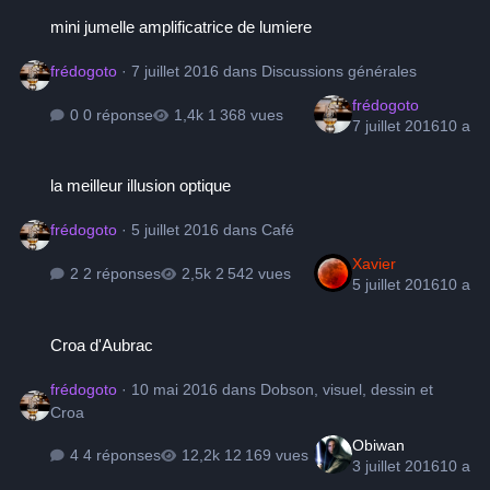
mini jumelle amplificatrice de lumiere
mini jumelle amplificatrice de lumiere
frédogoto
·
7 juillet 2016
dans
Discussions générales
frédogoto
0 réponse
1 368 vues
7 juillet 2016
10 a
la meilleur illusion optique
la meilleur illusion optique
frédogoto
·
5 juillet 2016
dans
Café
Xavier
2 réponses
2 542 vues
5 juillet 2016
10 a
Croa d'Aubrac
Croa d'Aubrac
frédogoto
·
10 mai 2016
dans
Dobson, visuel, dessin et
Croa
Obiwan
4 réponses
12 169 vues
3 juillet 2016
10 a