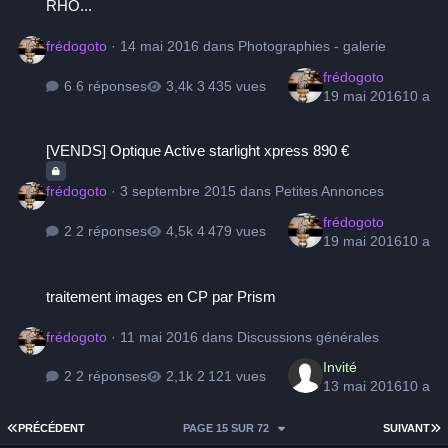
RHO...
frédogoto
·
14 mai 2016
dans
Photographies - galerie
frédogoto
6 réponses
3 435 vues
19 mai 2016
10 a
[VENDS] Optique Active starlight xpress 890 €
[VENDS] Optique Active starlight xpress 890 €
frédogoto
·
3 septembre 2015
dans
Petites Annonces
frédogoto
2 réponses
4 479 vues
19 mai 2016
10 a
traitement images en CP par Prism
traitement images en CP par Prism
frédogoto
·
11 mai 2016
dans
Discussions générales
Invité
2 réponses
2 121 vues
13 mai 2016
10 a
PREMIÈRE PAGE
D
PRÉCÉDENT
PAGE 15 SUR 72
SUIVANT