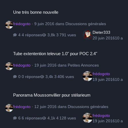
Une très bonne nouvelle
Une très bonne nouvelle
frédogoto
·
9 juin 2016
dans
Discussions générales
Dieter333
4 réponses
3 791 vues
20 juin 2016
10 a
Tube extentention televue 1.0" pour POC 2.4"
Tube extentention televue 1.0" pour POC 2.4"
frédogoto
·
19 juin 2016
dans
Petites Annonces
frédogoto
0 réponse
3 406 vues
19 juin 2016
10 a
Panorama Moussonvillier pour stélarieum
Panorama Moussonvillier pour stélarieum
frédogoto
·
12 juin 2016
dans
Discussions générales
frédogoto
6 réponses
4 128 vues
19 juin 2016
10 a