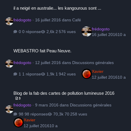
il a neigé en australie... les kangourous sont ...
il a neigé en australie... les kangourous sont ...
frédogoto
·
16 juillet 2016
dans
Café
frédogoto
0 réponse
2 576 vues
16 juillet 2016
10 a
WEBASTRO fait Peau Neuve.
WEBASTRO fait Peau Neuve.
frédogoto
·
12 juillet 2016
dans
Discussions générales
Xavier
1 réponse
1 942 vues
12 juillet 2016
10 a
Blog de la fab des cartes de pollution lumineuse 2016
Blog de la fab des cartes de pollution lumineuse 2016
3
frédogoto
·
9 mars 2016
dans
Discussions générales
98 réponses
70 258 vues
Xavier
12 juillet 2016
10 a