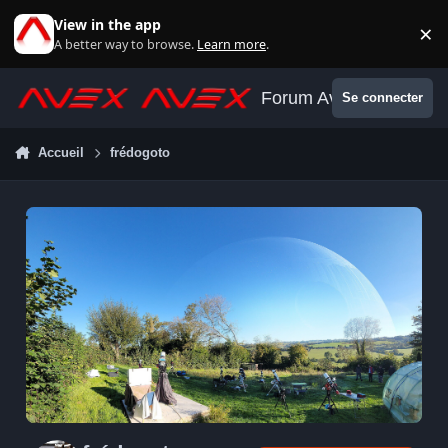
Aller au contenu
View in the app
×
Di
A better way to browse.
Learn more
.
Forum Avex
Se connecter
Accueil
frédogoto