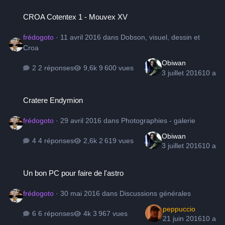
CROA Cotentex 1 - Mouvex XV
CROA Cotentex 1 - Mouvex XV
frédogoto
·
11 avril 2016
dans
Dobson, visuel, dessin et
Croa
Obiwan
2 réponses
9 600 vues
3 juillet 2016
10 a
Cratere Endymion
Cratere Endymion
frédogoto
·
29 avril 2016
dans
Photographies - galerie
Obiwan
4 réponses
2 619 vues
3 juillet 2016
10 a
Un bon PC pour faire de l'astro
Un bon PC pour faire de l'astro
frédogoto
·
30 mai 2016
dans
Discussions générales
peppuccio
6 réponses
3 967 vues
21 juin 2016
10 a