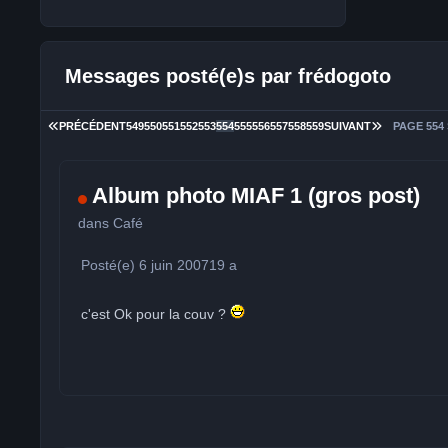
Messages posté(e)s par frédogoto
PREMIÈRE PAGE
DERNIÈRE 
PRÉCÉDENT
549
550
551
552
553
554
555
556
557
558
559
SUIVANT
PAGE 554
Album photo MIAF 1 (gros post)
dans
Café
Posté(e)
6 juin 2007
19 a
c'est Ok pour la couv ?