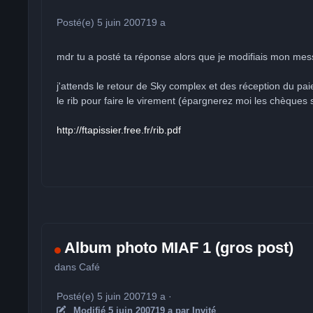
Posté(e)
5 juin 2007
19 a
mdr tu a posté ta réponse alors que je modifiais mon mess
j'attends le retour de Sky complex et des réception du 
le rib pour faire le virement (épargnerez moi les chèques
http://ftapissier.free.fr/rib.pdf
Album photo MIAF 1 (gros post)
dans
Café
Posté(e)
5 juin 2007
19 a
·
Modifié
5 juin 2007
19 a
par Invité