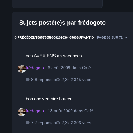
Sujets posté(e)s par frédogoto
PREMIÈRE PAGE
DERNIÈRE PAGE
PRÉCÉDENT
56
57
58
59
60
61
62
63
64
65
66
SUIVANT
PAGE 61 SUR 72
des AVEXIENS an vacances
des AVEXIENS an vacances
frédogoto
·
6 août 2009
dans
Café
8 réponses
2 345 vues
bon anniversaire Laurent
bon anniversaire Laurent
frédogoto
·
13 août 2009
dans
Café
7 réponses
2 306 vues