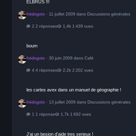
ELBRUS !!!
frédogoto
·
11 juillet 2009
dans
Discussions générales
2 réponses
1 439 vues
boum
boum
frédogoto
·
30 juin 2009
dans
Café
4 réponses
2 202 vues
les cartes avex dans un manuel de géographie !
les cartes avex dans un manuel de géographie !
frédogoto
·
13 juillet 2009
dans
Discussions générales
1 réponse
1 692 vues
J'ai un besion d'aide tres serieux !
J'ai un besion d'aide tres serieux !