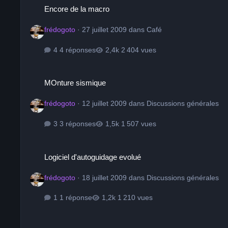
Encore de la macro
frédogoto
·
27 juillet 2009
dans
Café
4 réponses
2 404 vues
MOnture sismique
MOnture sismique
frédogoto
·
12 juillet 2009
dans
Discussions générales
3 réponses
1 507 vues
Logiciel d'autoguidage evolué
Logiciel d'autoguidage evolué
frédogoto
·
18 juillet 2009
dans
Discussions générales
1 réponse
1 210 vues
ELBRUS !!!