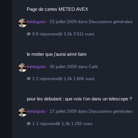
Page de cartes METEO AVEX
Page de cartes METEO AVEX
frédogoto
·
23 juillet 2009
dans
Discussions générales
8 réponses
3 511 vues
le metier que j'aurai aimé faire
le metier que j'aurai aimé faire
frédogoto
·
30 juillet 2009
dans
Café
2 réponses
1 606 vues
pour les debutant : que vois t'on dans un telescope ?
pour les debutant : que vois t'on dans un telescope ?
frédogoto
·
27 juillet 2009
dans
Discussions générales
1 réponse
1 293 vues
Encore de la macro