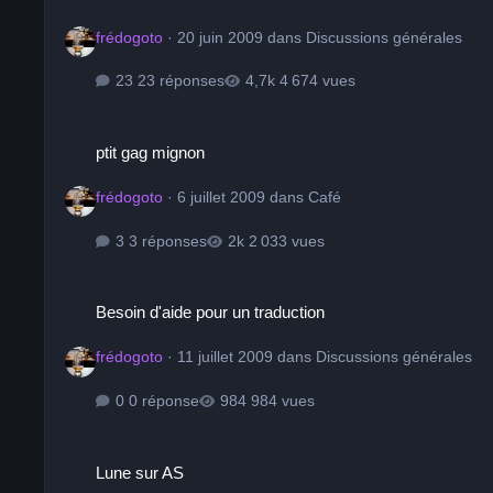
frédogoto
·
20 juin 2009
dans
Discussions générales
23 réponses
4 674 vues
ptit gag mignon
ptit gag mignon
frédogoto
·
6 juillet 2009
dans
Café
3 réponses
2 033 vues
Besoin d'aide pour un traduction
Besoin d'aide pour un traduction
frédogoto
·
11 juillet 2009
dans
Discussions générales
0 réponse
984 vues
Lune sur AS
Lune sur AS