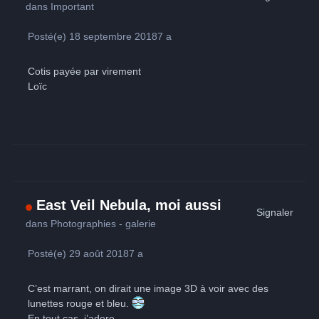
dans
Important
Posté(e)
18 septembre 2018
7 a
Cotis payée par virement
Loïc
East Veil Nebula, moi aussi
Signaler
dans
Photographies - galerie
Posté(e)
29 août 2018
7 a
C’est marrant, on dirait une image 3D à voir avec des
lunettes rouge et bleu.
En tout cas, j’adore