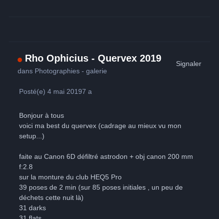
Rho Ophicius - Quervex 2019
Signaler
dans
Photographies - galerie
Posté(e)
4 mai 2019
7 a
Bonjour à tous
voici ma best du quervex (cadrage au mieux vu mon
setup...)
faite au Canon 6D défiltré astrodon + obj canon 200 mm
f:2.8
sur la monture du club HEQ5 Pro
39 poses de 2 min (sur 85 poses initiales , un peu de
déchets cette nuit là)
31 darks
31 flats