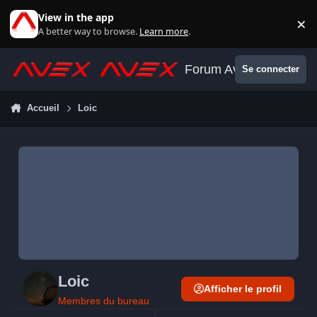
Aller au contenu
View in the app
×
Di
A better way to browse.
Learn more
.
Forum Avex
Se connecter
Accueil
Loic
Loic
Afficher le profil
Membres du bureau