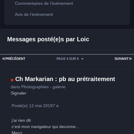
Commentaires de l’évènement
Avis de l’évènement
Messages posté(e)s par Loic
PREMIÈRE PAGE
D
PRÉCÉDENT
PAGE 4 SUR 6
SUIVANT
Ch Markarian : pb au prétraitement
dans
Photographies - galerie
Signaler
Posté(e)
12 mai 2019
7 a
j'ai rien dit
c'est mon navigateur qui deconne...
Merci