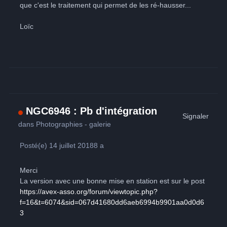
que c'est le traitement qui permet de les ré-hausser...
Loïc
NGC6946 : Pb d'intégration
Signaler
dans
Photographies - galerie
Posté(e)
14 juillet 2018
8 a
Merci
La version avec une bonne mise en station est sur le post
https://avex-asso.org/forum/viewtopic.php?
f=16&t=6074&sid=067d41680dd6aeb6994b9901aa0d0d6
3