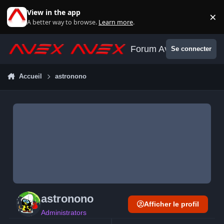
Aller au contenu
View in the app
×
Di
A better way to browse.
Learn more
.
Forum Avex
Se connecter
Accueil
astronono
astronono
Afficher le profil
Administrators