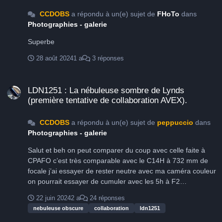
CCDOBS
a répondu à un(e) sujet de
FHoTo
dans
Photographies - galerie
Superbe
28 août 2024
1 a
3 réponses
LDN1251 : La nébuleuse sombre de Lynds (première tentative de colla
LDN1251 : La nébuleuse sombre de Lynds
(première tentative de collaboration AVEX).
CCDOBS
a répondu à un(e) sujet de
peppuccio
dans
Photographies - galerie
Salut et beh on peut comparer du coup avec celle faite à
CPAFO c’est très comparable avec le C14H à 732 mm de
focale j’ai essayer de rester neutre avec ma caméra couleur
on pourrait essayer de cumuler avec les 5h à F2
https://www.astrobin.com/full/52yn2d/D/
22 juin 2024
2 a
24 réponses
nebuleuse obscure
collaboration
ldn1251