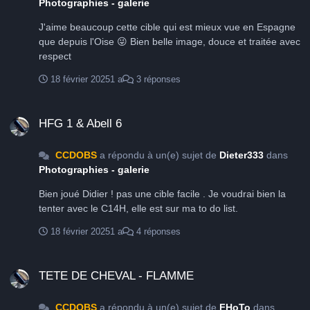
Photographies - galerie
J'aime beaucoup cette cible qui est mieux vue en Espagne
que depuis l'Oise 😜 Bien belle image, douce et traitée avec
respect
18 février 2025
1 a
3 réponses
HFG 1 & Abell 6
HFG 1 & Abell 6
CCDOBS
a répondu à un(e) sujet de
Dieter333
dans
Photographies - galerie
Bien joué Didier ! pas une cible facile . Je voudrai bien la
tenter avec le C14H, elle est sur ma to do list.
18 février 2025
1 a
4 réponses
TETE DE CHEVAL - FLAMME
TETE DE CHEVAL - FLAMME
CCDOBS
a répondu à un(e) sujet de
FHoTo
dans