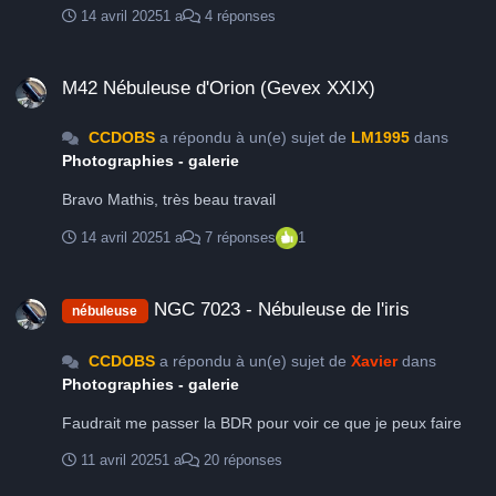
14 avril 2025
1 a
4 réponses
M42 Nébuleuse d'Orion (Gevex XXIX)
M42 Nébuleuse d'Orion (Gevex XXIX)
CCDOBS
a répondu à un(e) sujet de
LM1995
dans
Photographies - galerie
Bravo Mathis, très beau travail
14 avril 2025
1 a
7 réponses
1
NGC 7023 - Nébuleuse de l'iris
NGC 7023 - Nébuleuse de l'iris
nébuleuse
CCDOBS
a répondu à un(e) sujet de
Xavier
dans
Photographies - galerie
Faudrait me passer la BDR pour voir ce que je peux faire
11 avril 2025
1 a
20 réponses