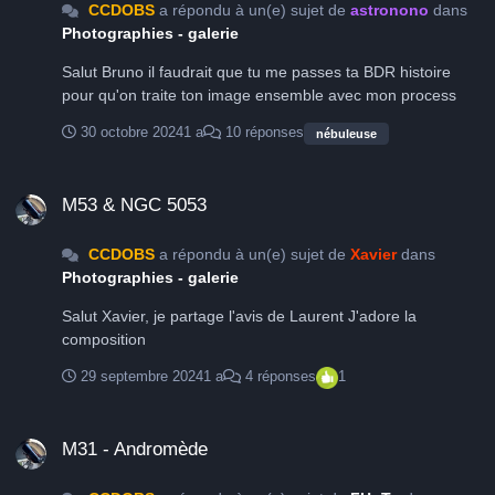
CCDOBS
a répondu à un(e) sujet de
astronono
dans
Photographies - galerie
Salut Bruno il faudrait que tu me passes ta BDR histoire
pour qu'on traite ton image ensemble avec mon process
30 octobre 2024
1 a
10 réponses
nébuleuse
M53 & NGC 5053
M53 & NGC 5053
CCDOBS
a répondu à un(e) sujet de
Xavier
dans
Photographies - galerie
Salut Xavier, je partage l'avis de Laurent J'adore la
composition
29 septembre 2024
1 a
4 réponses
1
M31 - Andromède
M31 - Andromède