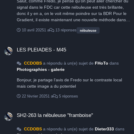
Salut, comme Frédo, je pense qu'on peut aller chercher du
signal dans le FDC car cette nébuleuse est très brillante,
donc il y en a, on le voit même poindre sur ta BDR Pour le
Gradient, il existe maintenant une nouvelle méthode dans
Pix https://pixinsight.com/mars/, basée sur des images
10 avril 2025
1 a
13 réponses
nébuleuse
réelles de référence qui servent à étalonner le FDC ; C'est
très efficace, quand la zone est couverte par la base de
LES PLEIADES - M45
données MARS . Pareil pour les étoiles, depuis quelques
LES PLEIADES - M45
temps tu trouves des process comme Starnet ou StarX(
payant) qui ne nécessitent plus de faire des masques et qui
CCDOBS
a répondu à un(e) sujet de
FHoTo
dans
dans leurs dernières versions sont super efficaces .
Photographies - galerie
Bonjour, je partage l'avis de Fredo sur le contraste local
mais cette image a du potentiel
22 février 2025
1 a
5 réponses
SH2-263 la nébuleuse "framboise"
SH2-263 la nébuleuse "framboise"
CCDOBS
a répondu à un(e) sujet de
Dieter333
dans