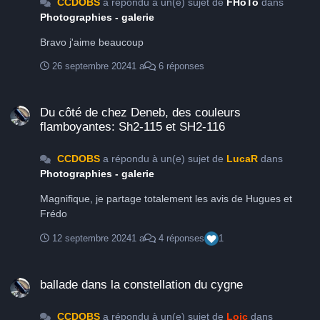
CCDOBS
a répondu à un(e) sujet de
FHoTo
dans
Photographies - galerie
Bravo j'aime beaucoup
26 septembre 2024
1 a
6 réponses
Du côté de chez Deneb, des couleurs flamboyantes: Sh2-115 et SH2-
Du côté de chez Deneb, des couleurs
flamboyantes: Sh2-115 et SH2-116
CCDOBS
a répondu à un(e) sujet de
LucaR
dans
Photographies - galerie
Magnifique, je partage totalement les avis de Hugues et
Frédo
12 septembre 2024
1 a
4 réponses
1
ballade dans la constellation du cygne
ballade dans la constellation du cygne
CCDOBS
a répondu à un(e) sujet de
Loic
dans