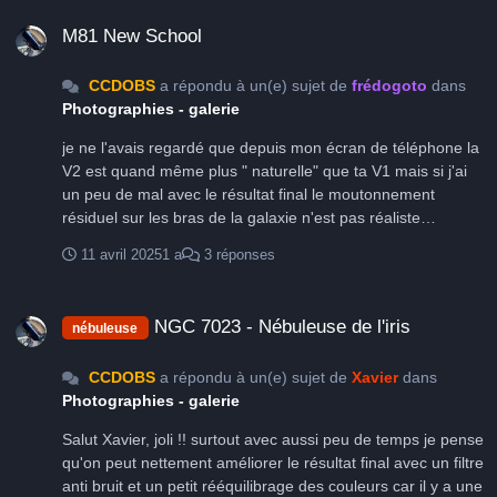
M81 New School
M81 New School
CCDOBS
a répondu à un(e) sujet de
frédogoto
dans
Photographies - galerie
je ne l'avais regardé que depuis mon écran de téléphone la
V2 est quand même plus " naturelle" que ta V1 mais si j'ai
un peu de mal avec le résultat final le moutonnement
résiduel sur les bras de la galaxie n'est pas réaliste
sûrement dû à un excès de traitement qui fini par tout lisser
11 avril 2025
1 a
3 réponses
Vivement une V3 car le signal est là
NGC 7023 - Nébuleuse de l'iris
NGC 7023 - Nébuleuse de l'iris
nébuleuse
CCDOBS
a répondu à un(e) sujet de
Xavier
dans
Photographies - galerie
Salut Xavier, joli !! surtout avec aussi peu de temps je pense
qu'on peut nettement améliorer le résultat final avec un filtre
anti bruit et un petit rééquilibrage des couleurs car il y a une