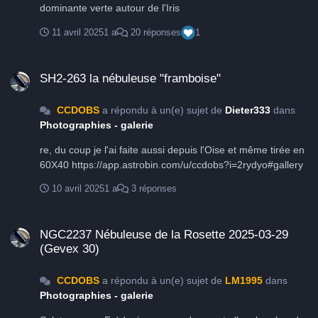
dominante verte autour de l'Iris
11 avril 2025
1 a
20 réponses
1
SH2-263 la nébuleuse "framboise"
SH2-263 la nébuleuse "framboise"
CCDOBS
a répondu à un(e) sujet de
Dieter333
dans
Photographies - galerie
re, du coup je l'ai faite aussi depuis l'Oise et même tirée en
60X40 https://app.astrobin.com/u/ccdobs?i=2rydyo#gallery
10 avril 2025
1 a
3 réponses
NGC2237 Nébuleuse de la Rosette 2025-03-29 (Gevex 30)
NGC2237 Nébuleuse de la Rosette 2025-03-29
(Gevex 30)
CCDOBS
a répondu à un(e) sujet de
LM1995
dans
Photographies - galerie