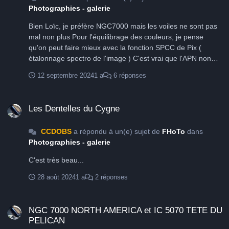
Photographies - galerie
Bien Loïc, je préfère NGC7000 mais les voiles ne sont pas
mal non plus Pour l'équilibrage des couleurs, je pense
qu'on peut faire mieux avec la fonction SPCC de Pix (
étalonnage spectro de l'image ) C'est vrai que l'APN non
refroidi atteint aussi ses limites en ciel profond
12 septembre 2024
1 a
6 réponses
Les Dentelles du Cygne
Les Dentelles du Cygne
CCDOBS
a répondu à un(e) sujet de
FHoTo
dans
Photographies - galerie
C'est très beau...
28 août 2024
1 a
2 réponses
NGC 7000 NORTH AMERICA et IC 5070 TETE DU PELICAN
NGC 7000 NORTH AMERICA et IC 5070 TETE DU
PELICAN