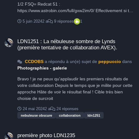
1/2 FSQ= Redcat 51 :
https://www.astrobin.com/full/gxw2im/0/ Effectivement si tu
ajoutes du temps cela n'en sera que mieux pas de conseil
5 juin 2024
2 a
9 réponses
1
sur le traitement, j'ai pas Siril et mon image c'est avec la
2600MC donc difficile de comparer les process Si tu
LDN1251 : La nébuleuse sombre de Lynds (première tentative de colla
ambitionnes la mosaïque, tu chopes le requin à coté et ce
LDN1251 : La nébuleuse sombre de Lynds
sera TOP Dans les prochains jours je me lance sur celle du
(première tentative de collaboration AVEX).
dessus du Requin, le Rotten Fish LDN 1251 au C14H, ça
devrait envoyer du bois ! bravo
CCDOBS
a répondu à un(e) sujet de
peppuccio
dans
Photographies - galerie
Bravo ! je ne peux qu'applaudir les premiers résultats de
votre collaboration Depuis le temps que je milite pour cette
approche Hâte de voir le résultat final ! Cible très bien
choisie de surcroit
24 mai 2024
2 a
24 réponses
nebuleuse obscure
collaboration
ldn1251
première photo LDN1235
première photo LDN1235