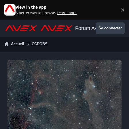
Aller au contenu
View in the app
×
Di
A better way to browse.
Learn more
.
Forum Avex
Se connecter
Accueil
CCDOBS