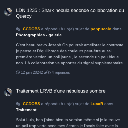
LDN 1235 : Shark nebula seconde collaboration du Quercy
LDN 1235 : Shark nebula seconde collaboration du
Quercy
CCDOBS
a répondu à un(e) sujet de
peppuccio
dans
Photographies - galerie
C'est beau bravo Joseph On pourrait améliorer le contraste
je pense et l'équilibrage des couleurs peut-être aussi.
première version un poil jaune , le seconde un peu bleue
non. LA collaboration va apporter du signal supplémentaire
12 juin 2024
2 a
4 réponses
Traitement LRVB d'une nébuleuse sombre
Traitement LRVB d'une nébuleuse sombre
CCDOBS
a répondu à un(e) sujet de
LucaR
dans
Traitement
Salut Luis, ben j'aime bien ta version même si je la trouve
un poil trop verte avec mes écrans je l'avais faite avec la