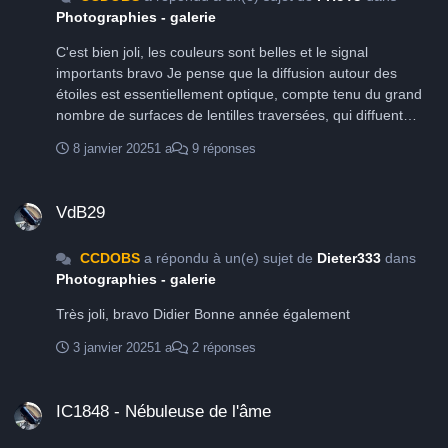
Photographies - galerie
C'est bien joli, les couleurs sont belles et le signal
importants bravo Je pense que la diffusion autour des
étoiles est essentiellement optique, compte tenu du grand
nombre de surfaces de lentilles traversées, qui diffuent
toujours un peu donc difficile de s'en prémunir Ce
8 janvier 2025
1 a
9 réponses
phénomène est accentuée par l'angle du rayon lumineux lié
au rapport F/D, qui à 4 est important, mais pour autant c'est
VdB29
esthétique avec les étoiles bleues du champ Au C14
VdB29
hyperstar F/D = 2,06 de mon observatoire, la diffusion des
étoiles est très forte et franchement gênante sur des étoiles
CCDOBS
a répondu à un(e) sujet de
Dieter333
dans
comme Alnitak
Photographies - galerie
Très joli, bravo Didier Bonne année également
3 janvier 2025
1 a
2 réponses
IC1848 - Nébuleuse de l'âme
IC1848 - Nébuleuse de l'âme