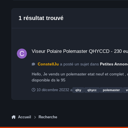
1 résultat trouvé
Viseur Polaire Polemaster QHYCCD - 230 euros
Viseur Polaire Polemaster QHYCCD - 230 e
ConstellJu
a posté un sujet dans
Petites Annon
Hello, Je vends un polemaster etat neuf et complet , dans sa boite alu. En supplement je peux fournir l'adaptateur EQ5 ( a verifier mais il est compatible pour plusieurs montures)
disponible ds le 95
10 décembre 2023
2 a
qhy
qhycc
polemaster
v
Accueil
Recherche