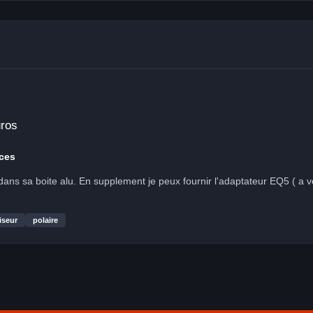
uros
ces
iseur
polaire