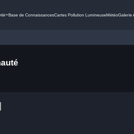
vité
Base de Connaissances
Cartes Pollution Lumineuse
Météo
Galerie
auté