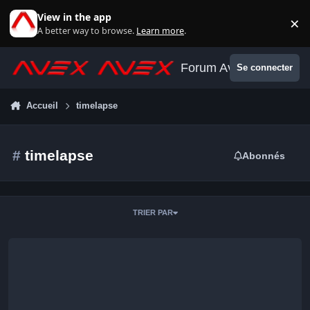
Aller au contenu
View in the app
×
Di
A better way to browse.
Learn more
.
Forum Avex
Se connecter
Accueil
timelapse
#
timelapse
Abonnés
TRIER PAR
Timelapse Fresnay-le-Samson 2025-03-28 2025-03-29 (Gevex 30)