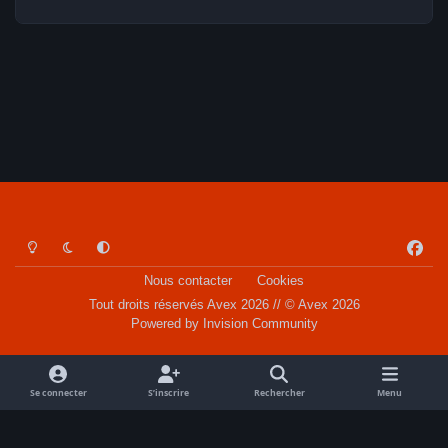
Light Mode
Dark Mode
System Preference
f
a
Nous contacter
Cookies
c
Tout droits réservés Avex 2026 // © Avex 2026
e
Powered by
Invision Community
b
o
o
Se connecter
S’inscrire
Rechercher
Menu
k