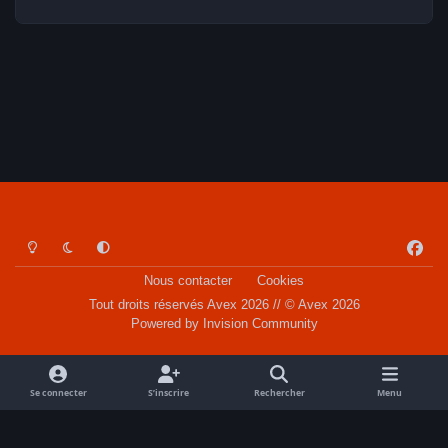
Light Mode
Dark Mode
System Preference
f
a
Nous contacter
Cookies
c
Tout droits réservés Avex 2026 // © Avex 2026
e
Powered by
Invision Community
b
o
o
Se connecter
S’inscrire
Rechercher
Menu
k