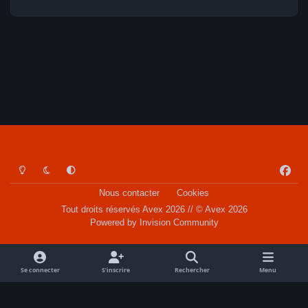
Light Mode
Dark Mode
System Preference
f
a
Nous contacter
Cookies
c
Tout droits réservés Avex 2026 // © Avex 2026
e
Powered by
Invision Community
b
o
o
Se connecter
S’inscrire
Rechercher
Menu
k