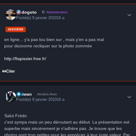
Author stats
frédogoto
Administrators
Posté(e)
9 janvier 2010
16 a
AVEXIENS
en ligne... y'a pas tou bien sur , mais y'en a pas mal
pour dezoome recliquer sur la photo zommée
http://ftapissier.free.fr/
Citer
Author stats
Obiwan
Anciens Avex
Posté(e)
9 janvier 2010
16 a
Salut Frédo
c'est sympa mais un peu déroutant au début. La présentation est
superbe mais sincèrement je n'adhère pas. Je trouve que les
photos sont trop petites pour les apprécier à leur juste valeur. Par