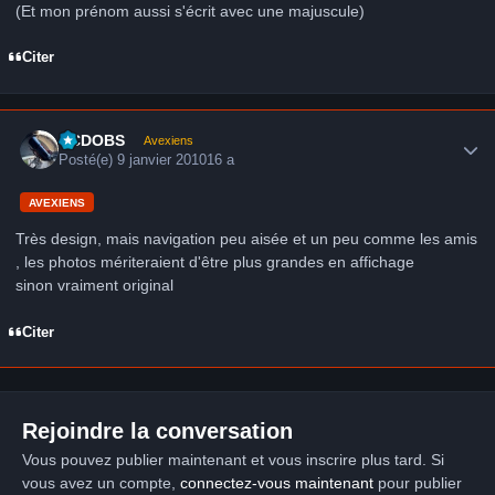
(Et mon prénom aussi s'écrit avec une majuscule)
Citer
Author stats
CCDOBS
Avexiens
Posté(e)
9 janvier 2010
16 a
AVEXIENS
Très design, mais navigation peu aisée et un peu comme les amis
, les photos mériteraient d'être plus grandes en affichage
sinon vraiment original
Citer
Rejoindre la conversation
Vous pouvez publier maintenant et vous inscrire plus tard. Si
vous avez un compte,
connectez-vous maintenant
pour publier