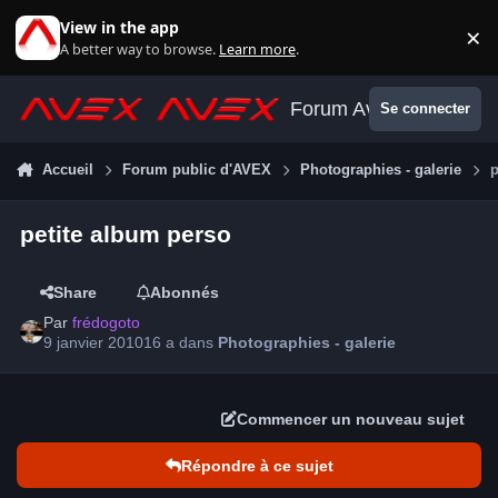
Aller au contenu
View in the app
×
Di
A better way to browse.
Learn more
.
Forum Avex
Se connecter
Accueil
Forum public d'AVEX
Photographies - galerie
p
petite album perso
Share
Abonnés
Par
frédogoto
9 janvier 2010
16 a
dans
Photographies - galerie
Commencer un nouveau sujet
Répondre à ce sujet