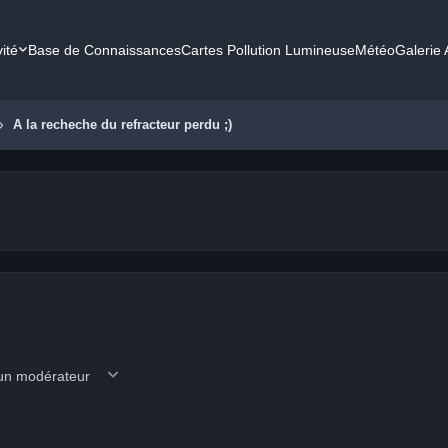
vité
Base de Connaissances
Cartes Pollution Lumineuse
Météo
Galerie
A la recheche du refracteur perdu ;)