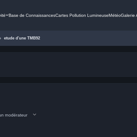
vité
Base de Connaissances
Cartes Pollution Lumineuse
Météo
Galerie
etude d'une TMB92