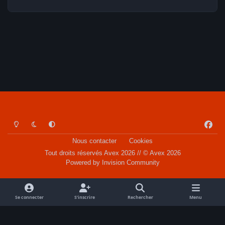
Light Mode
Dark Mode
System Preference
f
a
Nous contacter
Cookies
c
Tout droits réservés Avex 2026 // © Avex 2026
e
Powered by
Invision Community
b
o
o
Se connecter
S’inscrire
Rechercher
Menu
k