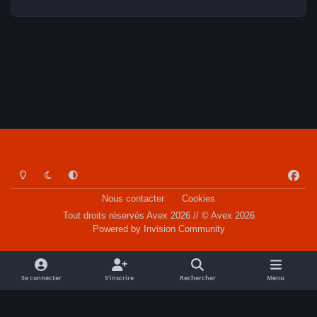
Light Mode
Dark Mode
System Preference
f
a
Nous contacter
Cookies
c
Tout droits réservés Avex 2026 // © Avex 2026
e
Powered by
Invision Community
b
o
o
Se connecter
S’inscrire
Rechercher
Menu
k