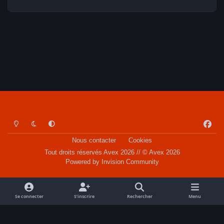
Light Mode
Dark Mode
System Preference
f
a
Nous contacter
Cookies
c
Tout droits réservés Avex 2026 // © Avex 2026
e
Powered by
Invision Community
b
o
o
Se connecter
S’inscrire
Rechercher
Menu
k