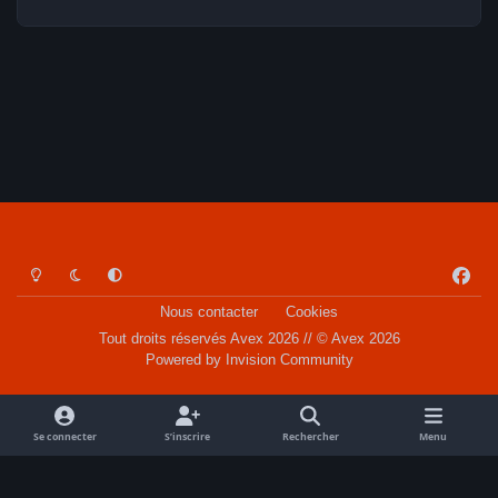
Light Mode
Dark Mode
System Preference
f
a
Nous contacter
Cookies
c
Tout droits réservés Avex 2026 // © Avex 2026
e
Powered by
Invision Community
b
o
o
Se connecter
S’inscrire
Rechercher
Menu
k