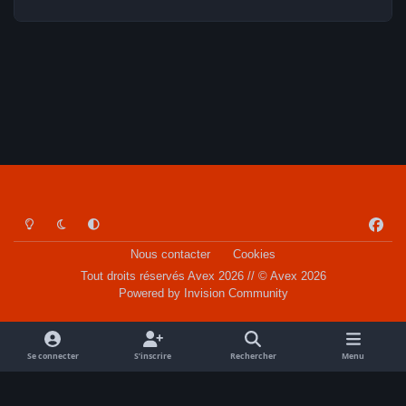
Light Mode
Dark Mode
System Preference
f
a
Nous contacter
Cookies
c
Tout droits réservés Avex 2026 // © Avex 2026
e
Powered by
Invision Community
b
o
o
Se connecter
S’inscrire
Rechercher
Menu
k