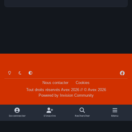
Light Mode
Dark Mode
System Preference
f
a
Nous contacter
Cookies
c
Tout droits réservés Avex 2026 // © Avex 2026
e
Powered by
Invision Community
b
o
o
Se connecter
S’inscrire
Rechercher
Menu
k