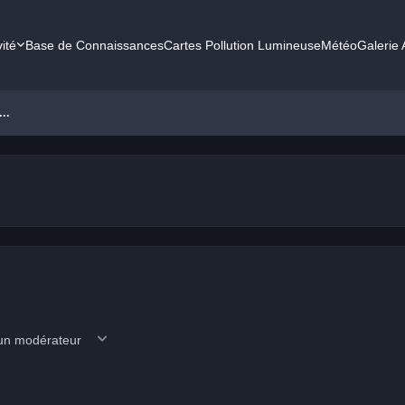
vité
Base de Connaissances
Cartes Pollution Lumineuse
Météo
Galerie
..