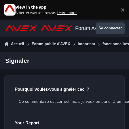
Aller au contenu
View in the app
×
Di
A better way to browse.
Learn more
.
Forum Avex
Se connecter
Accueil
Forum public d'AVEX
Important
fonctionnalité
Signaler
Pourquoi voulez-vous signaler ceci ?
Your Report