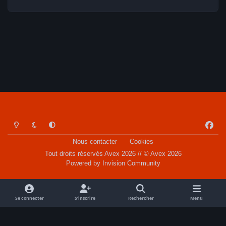
Light Mode
Dark Mode
System Preference
f
a
Nous contacter
Cookies
c
Tout droits réservés Avex 2026 // © Avex 2026
e
Powered by
Invision Community
b
o
o
Se connecter
S’inscrire
Rechercher
Menu
k