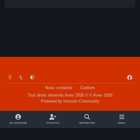
Light Mode
Dark Mode
System Preference
f
a
Nous contacter
Cookies
c
Tout droits réservés Avex 2026 // © Avex 2026
e
Powered by
Invision Community
b
o
o
Se connecter
S’inscrire
Rechercher
Menu
k