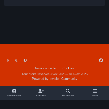
Light Mode
Dark Mode
System Preference
f
a
Nous contacter
Cookies
c
Tout droits réservés Avex 2026 // © Avex 2026
e
Powered by
Invision Community
b
o
o
Se connecter
S’inscrire
Rechercher
Menu
k