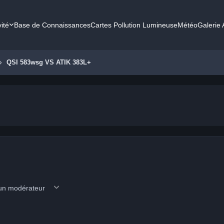
vité
Base de Connaissances
Cartes Pollution Lumineuse
Météo
Galerie
QSI 583wsg VS ATIK 383L+