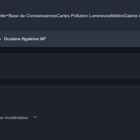
vité
Base de Connaissances
Cartes Pollution Lumineuse
Météo
Galerie
Oculaire Hypérion 60°