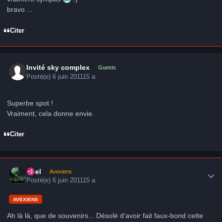
bravo ...
Citer
Invité sky complex
Guests
Posté(e)
6 juin 2011
15 a
Superbe spot !
Vraiment, cela donne envie.
Citer
Author stats
Axel
Avexiens
Posté(e)
6 juin 2011
15 a
AVEXIENS
Ah là là, que de souvenirs... Désolé d'avoir fait faux-bond cette