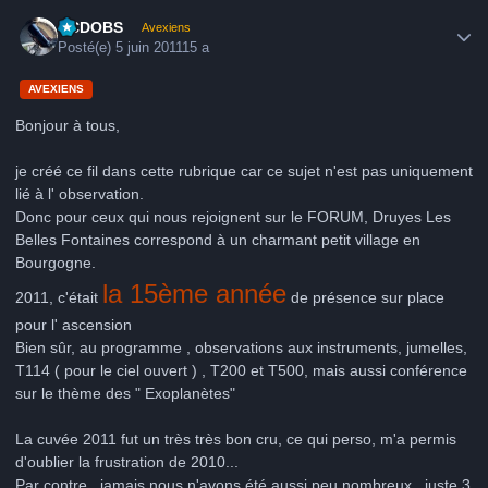
Author stats
CCDOBS
Avexiens
Posté(e)
5 juin 2011
15 a
AVEXIENS
Bonjour à tous,
je créé ce fil dans cette rubrique car ce sujet n'est pas uniquement
lié à l' observation.
Donc pour ceux qui nous rejoignent sur le FORUM, Druyes Les
Belles Fontaines correspond à un charmant petit village en
Bourgogne.
la 15ème année
2011, c'était
de présence sur place
pour l' ascension
Bien sûr, au programme , observations aux instruments, jumelles,
T114 ( pour le ciel ouvert ) , T200 et T500, mais aussi conférence
sur le thème des " Exoplanètes"
La cuvée 2011 fut un très très bon cru, ce qui perso, m'a permis
d'oublier la frustration de 2010...
Par contre , jamais nous n'avons été aussi peu nombreux , juste 3