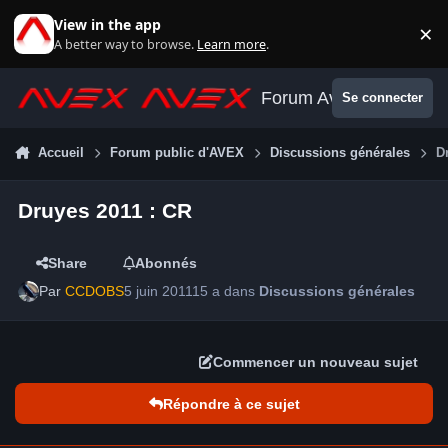
Aller au contenu
View in the app
×
Di
A better way to browse.
Learn more
.
Forum Avex
Se connecter
Accueil
Forum public d'AVEX
Discussions générales
D
Druyes 2011 : CR
Share
Abonnés
Par
CCDOBS
5 juin 2011
15 a
dans
Discussions générales
Commencer un nouveau sujet
Répondre à ce sujet