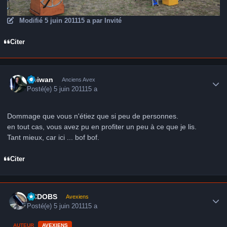
Modifié
5 juin 2011
15 a
par Invité
Citer
Author stats
Obiwan
Anciens Avex
Posté(e)
5 juin 2011
15 a
Dommage que vous n'étiez que si peu de personnes.
en tout cas, vous avez pu en profiter un peu à ce que je lis.
Tant mieux, car ici ... bof bof.
Citer
Author stats
CCDOBS
Avexiens
Posté(e)
5 juin 2011
15 a
AUTEUR
AVEXIENS