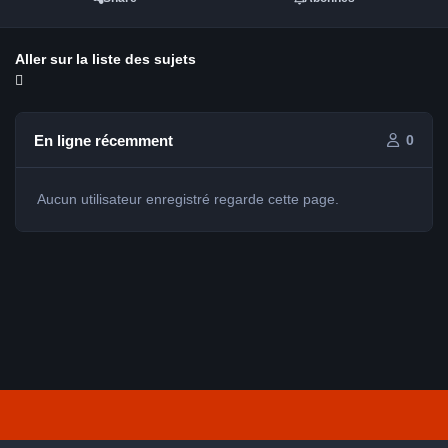
Aller sur la liste des sujets
En ligne récemment
0
Aucun utilisateur enregistré regarde cette page.
Light Mode
Dark Mode
System Preference