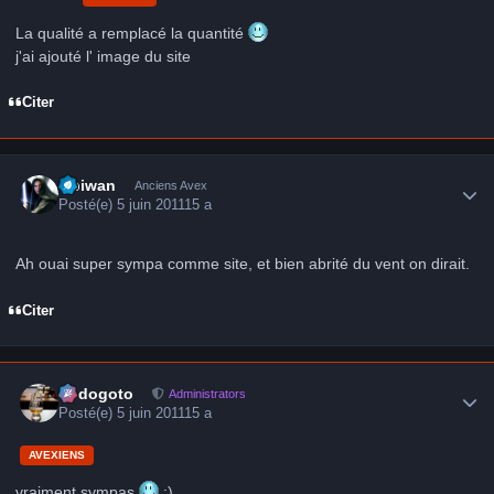
La qualité a remplacé la quantité
j'ai ajouté l' image du site
Citer
Author stats
Obiwan
Anciens Avex
Posté(e)
5 juin 2011
15 a
Ah ouai super sympa comme site, et bien abrité du vent on dirait.
Citer
Author stats
frédogoto
Administrators
Posté(e)
5 juin 2011
15 a
AVEXIENS
vraiment sympas
:)