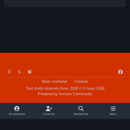
Light Mode
Dark Mode
System Preference
f
a
Nous contacter
Cookies
c
Tout droits réservés Avex 2026 // © Avex 2026
e
Powered by
Invision Community
b
o
o
Se connecter
S’inscrire
Rechercher
Menu
k