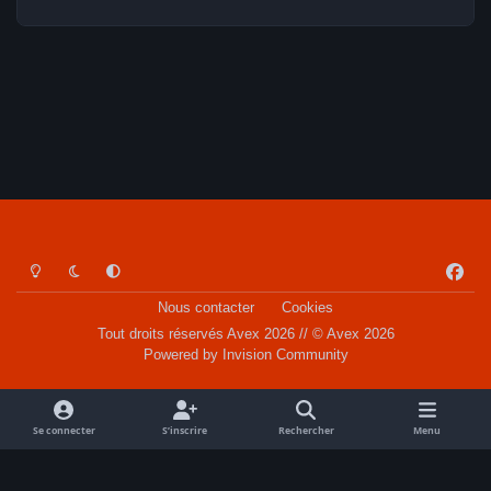
Light Mode
Dark Mode
System Preference
f
a
Nous contacter
Cookies
c
Tout droits réservés Avex 2026 // © Avex 2026
e
Powered by
Invision Community
b
o
o
Se connecter
S’inscrire
Rechercher
Menu
k