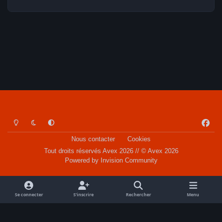
Light Mode
Dark Mode
System Preference
f
a
Nous contacter
Cookies
c
Tout droits réservés Avex 2026 // © Avex 2026
e
Powered by
Invision Community
b
o
o
Se connecter
S’inscrire
Rechercher
Menu
k