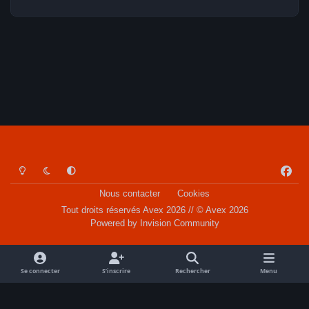
Light Mode
Dark Mode
System Preference
f
a
Nous contacter
Cookies
c
Tout droits réservés Avex 2026 // © Avex 2026
e
Powered by
Invision Community
b
o
o
Se connecter
S’inscrire
Rechercher
Menu
k