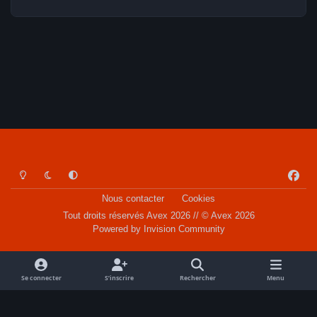
Light Mode
Dark Mode
System Preference
f
a
Nous contacter
Cookies
c
Tout droits réservés Avex 2026 // © Avex 2026
e
Powered by
Invision Community
b
o
o
Se connecter
S’inscrire
Rechercher
Menu
k