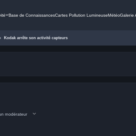
vité
Base de Connaissances
Cartes Pollution Lumineuse
Météo
Galerie
Kodak arrête son activité capteurs