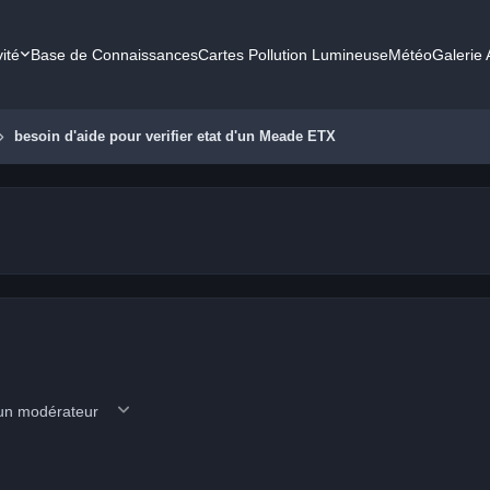
vité
Base de Connaissances
Cartes Pollution Lumineuse
Météo
Galerie
besoin d'aide pour verifier etat d'un Meade ETX