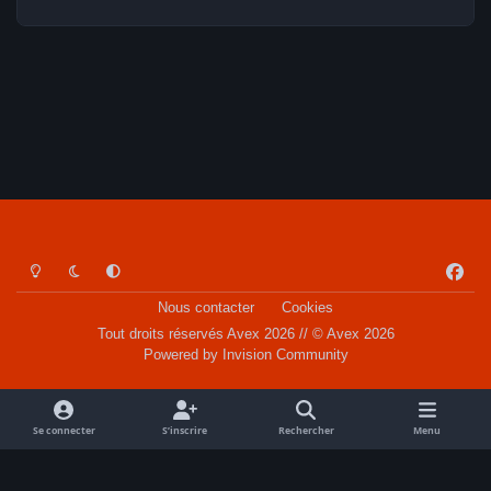
Light Mode
Dark Mode
System Preference
f
a
Nous contacter
Cookies
c
Tout droits réservés Avex 2026 // © Avex 2026
e
Powered by
Invision Community
b
o
o
Se connecter
S’inscrire
Rechercher
Menu
k