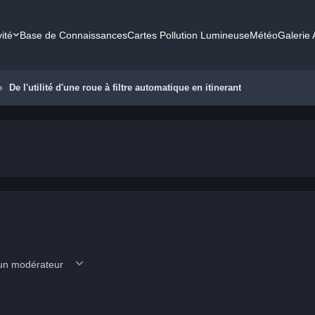
vité
Base de Connaissances
Cartes Pollution Lumineuse
Météo
Galerie
De l'utilité d'une roue à filtre automatique en itinerant