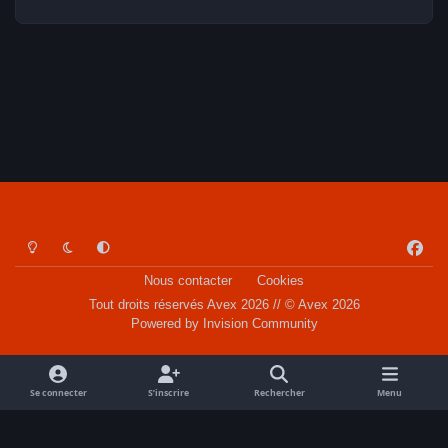
Light Mode
Dark Mode
System Preference
f
a
Nous contacter
Cookies
c
Tout droits réservés Avex 2026 // © Avex 2026
e
Powered by
Invision Community
b
o
o
Se connecter
S’inscrire
Rechercher
Menu
k