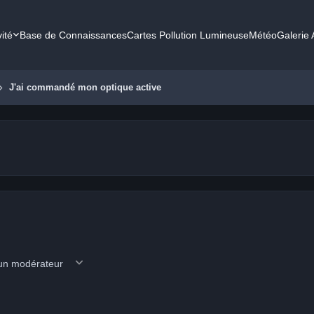
vité
Base de Connaissances
Cartes Pollution Lumineuse
Météo
Galerie
J'ai commandé mon optique active