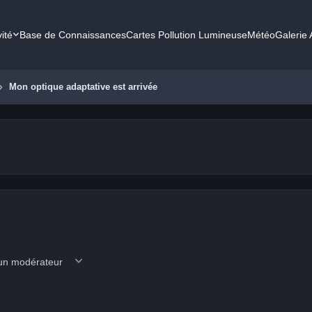
vité
Base de Connaissances
Cartes Pollution Lumineuse
Météo
Galerie
Mon optique adaptative est arrivée