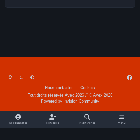
Light Mode
Dark Mode
System Preference
f
a
Nous contacter
Cookies
c
Tout droits réservés Avex 2026 // © Avex 2026
e
Powered by
Invision Community
b
o
o
Se connecter
S’inscrire
Rechercher
Menu
k